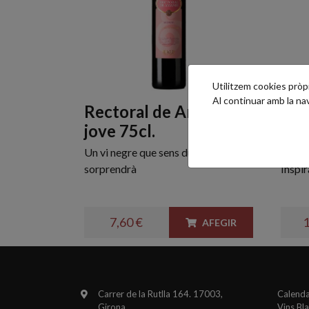
Utilitzem cookies pròpie
Al continuar amb la n
Rectoral de Amandi
Mat
jove 75cl.
Men
Un vi negre que sens dubte, et
Sensac
sorprendrà
Inspir
7,60 €
1
AFEGIR
Carrer de la Rutlla 164. 17003,
Calenda
Girona
Vins Bl