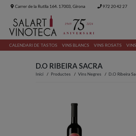
Carrer de la Rutlla 164. 17003, Girona
972 20 42 27
CALENDARI DE TASTOS
VINS BLANCS
VINS ROSATS
VIN
D.O RIBEIRA SACRA
Inici
Productes
Vins Negres
D.O Ribeira Sa