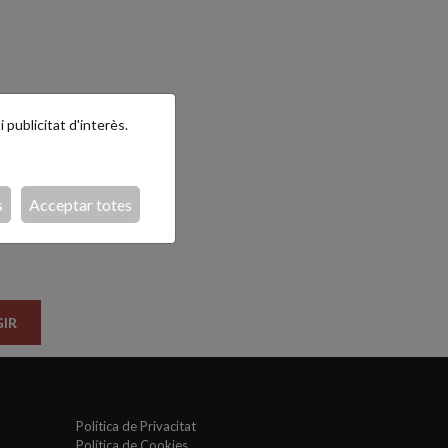
 publicitat d'interès.
i
l.
s
Acceptar totes
IR
Política de Privacitat
Política de Cookies