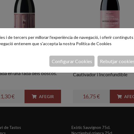
s i de tercers per millorar l'experiència de navegació, i oferir continguts i
avegació entenem que s'accepta la nostra
Política de Cookies
ilda Nieves
Rectoral de Amand
cía 75cl.
Manolo Arnoya 75c
Configurar Cookies
Rebutjar cookie
Ed. Limitada
ió única d'elegància i finor.
ada en una fada dels boscos.
Cautivador i Inconfundible
1,30 €
16,75 €
AFEGIR
AFEG
ri de Tastos
Exòtic Sauvignon 75cl.
ancs
Noctàmbul criança 75cl.