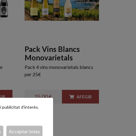
Pack Vins Blancs
Monovarietals
de
Pack 4 vins monovarietals blancs
per 25€
25,00 €
IR
AFEGIR
 publicitat d'interès.
s
Acceptar totes