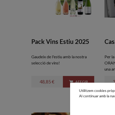
Pack Vins Estiu 2025
Cas
Gaudeix de l'estiu amb la nostra
Per l
selecció de vins!
ORAN
una a
48,85 €
3
AFEGIR
Utilitzem cookies pròpie
Al continuar amb la n