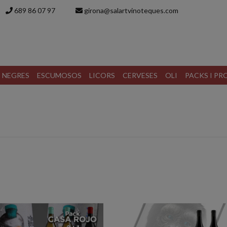
689 86 07 97
girona@salartvinoteques.com
S NEGRES
ESCUMOSOS
LICORS
CERVESES
OLI
PACKS I P