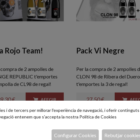
a Rojo Team!
Pack Vi Negre
a compra de 2 ampolles de
Per la compra de 2 ampolles 
GE REPUBLIC t'emportes
CLON 98 de Ribera del Duero
mpolla de CL98 de regal!
t'emportes la 3 de regal!
9,30 €
27,50 €
AFEGIR
AFEG
s i de tercers per millorar l'experiència de navegació, i oferir continguts i
avegació entenem que s'accepta la nostra
Política de Cookies
Configurar Cookies
Rebutjar cookie