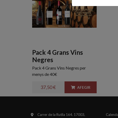
Pack 4 Grans Vins
Negres
Pack 4 Grans Vins Negres per
menys de 40€
37,50 €
AFEGIR
Carrer de la Rutlla 164. 17003,
Calenda