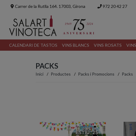
Carrer de la Rutlla 164. 17003, Girona
972 20 42 27
CALENDARI DE TASTOS
VINS BLANCS
VINS ROSATS
VIN
PACKS
Inici
Productes
Packs i Promocions
Packs