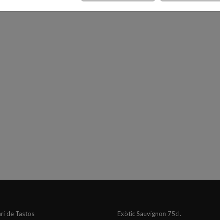
ri de Tastos
Exòtic Sauvignon 75cl.