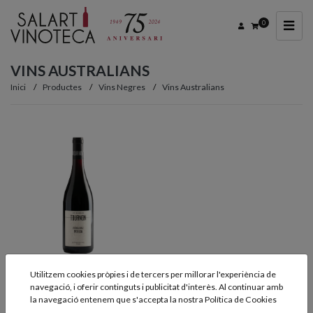
0
VINS AUSTRALIANS
Inici
Productes
Vins Negres
Vins Australians
Utilitzem cookies pròpies i de tercers per millorar l'experiència de
TOURNON
navegació, i oferir continguts i publicitat d'interès. Al continuar amb
“MATHILDA” 75cl.
la navegació entenem que s'accepta la nostra
Política de Cookies