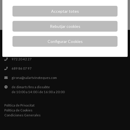
Un syrah excepcional de
Victorian Pyrenees, Austràlia
Acceptar totes
17,95 €
AFEGIR
Rebutjar cookies
Configurar Cookies
Carrer de la Rutlla 164. 17003, Girona
972 20 42 27
689 86 07 97
girona@salartvinoteques.com
de dimarts fins a dissabte
de 10:00 a 14:00 i de 16:00 a 20:00
Política de Privacitat
Política de Cookies
Condiciones Generales