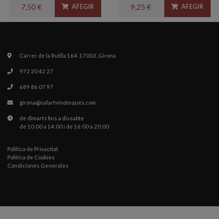
7,50 €
9,25 €
AFEGIR
AFEGIR
Carrer de la Rutlla 164. 17003, Girona
972 20 42 27
689 86 07 97
girona@salartvinoteques.com
de dimarts fins a dissabte
de 10:00 a 14:00 i de 16:00 a 20:00
Política de Privacitat
Política de Cookies
Condiciones Generales