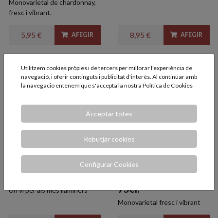
Monovarietal de chardonnay,
fresc i vibrant.
5,95 €
8,95 €
AFEGIR
AFEGIR
Utilitzem cookies pròpies i de tercers per millorar l'experiència de
navegació, i oferir continguts i publicitat d'interès. Al continuar amb
la navegació entenem que s'accepta la nostra
Política de Cookies
Acceptar totes
Rebutjar cookies
Bestué El Mielero
Bestué Marina
Configurar Cookies
75cl.
Gewürztraminer
75cl.
Un vi per als més llaminers
Monovarietal fresc i vibrant