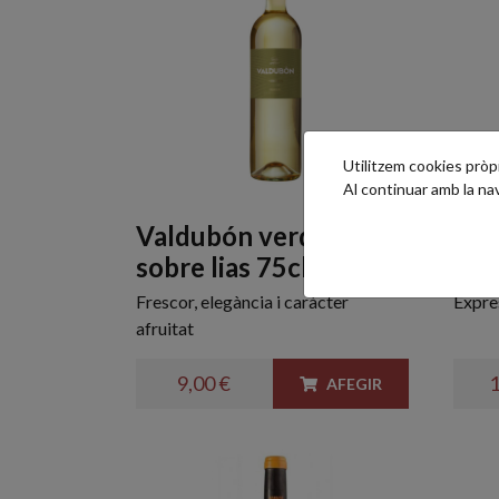
Utilitzem cookies pròpie
Al continuar amb la n
Valdubón verdejo
El 
sobre lias 75cl.
75c
Frescor, elegància i caràcter
Expres
afruitat
9,00 €
1
AFEGIR