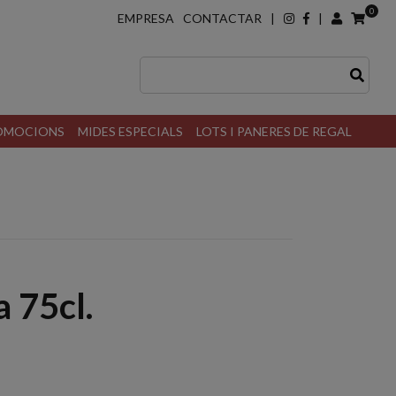
0
EMPRESA
CONTACTAR
|
|
ROMOCIONS
MIDES ESPECIALS
LOTS I PANERES DE REGAL
 75cl.