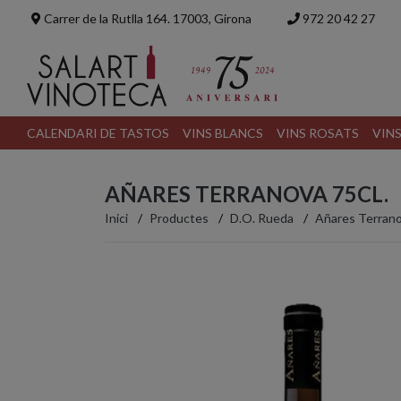
Carrer de la Rutlla 164. 17003, Girona
972 20 42 27
CALENDARI DE TASTOS
VINS BLANCS
VINS ROSATS
VIN
AÑARES TERRANOVA 75CL.
Inici
Productes
D.O. Rueda
Añares Terrano