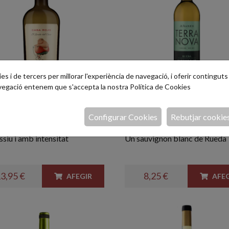
s i de tercers per millorar l'experiència de navegació, i oferir continguts i
avegació entenem que s'accepta la nostra
Política de Cookies
Gordo del Circo
Terranova Sauvig
Configurar Cookies
Rebutjar cookie
l.
blanc 75cl.
siu i amb intensitat
Un sauvignon blanc de Rueda
3,95 €
8,25 €
AFEGIR
AFEG