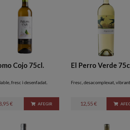
omo Cojo 75cl.
El Perro Verde 75c
ble, fresc i desenfadat.
Fresc, desacomplexat, vibran
8,95 €
12,55 €
AFEGIR
AFEG