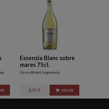
s
Essenzia Blanc sobre
mares 75cl.
 un
Un vi vibrant i expressiu.
8,95 €
IR
AFEGIR