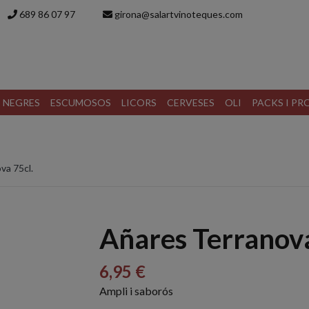
689 86 07 97
girona@salartvinoteques.com
S NEGRES
ESCUMOSOS
LICORS
CERVESES
OLI
PACKS I P
va 75cl.
Añares Terranova
6,95 €
Ampli i saborós