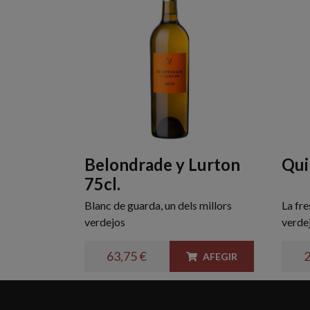
Belondrade y Lurton
Qui
75cl.
Blanc de guarda, un dels millors
La fre
verdejos
verde
63,75 €
2
AFEGIR