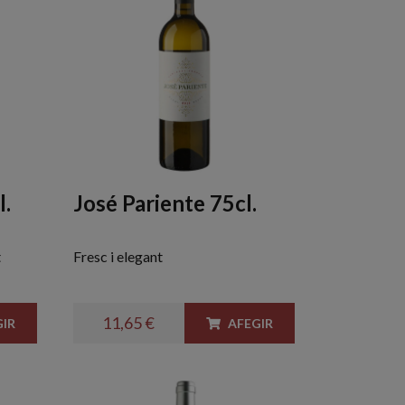
l.
José Pariente 75cl.
t
Fresc i elegant
11,65 €
IR
AFEGIR