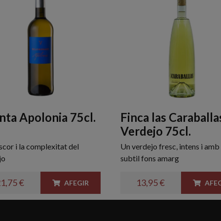
nta Apolonia 75cl.
Finca las Caraballa
Verdejo 75cl.
scor i la complexitat del
Un verdejo fresc, intens i amb
jo
subtil fons amarg
1,75 €
13,95 €
AFEGIR
AFEG