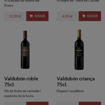
Vi d'alçada de Ribera del
Vi negre de Tierra de Castilla
Duero
12,95 €
6,95 €
AFEGIR
AFEGIR
Valdubón roble
Valdubón criança
75cl.
75cl.
Ple de fruita de vermella i
Elegant i equilibrat
espècies de la fusta.