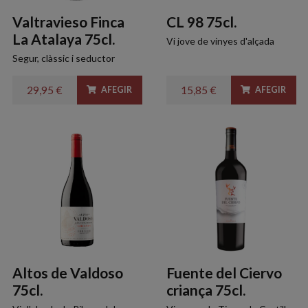
Valtravieso Finca
CL 98 75cl.
La Atalaya 75cl.
Vi jove de vinyes d'alçada
Segur, clàssic i seductor
29,95 €
15,85 €
AFEGIR
AFEGIR
Altos de Valdoso
Fuente del Ciervo
75cl.
criança 75cl.