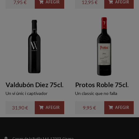
7,95 €
12,95 €
AFEGIR
AFEGIR
Valdubón Diez 75cl.
Protos Roble 75cl.
Un vi únic i captivador
Un classic que no falla
31,90 €
9,95 €
AFEGIR
AFEGIR
Carrer de la Rutlla 164. 17003, Girona