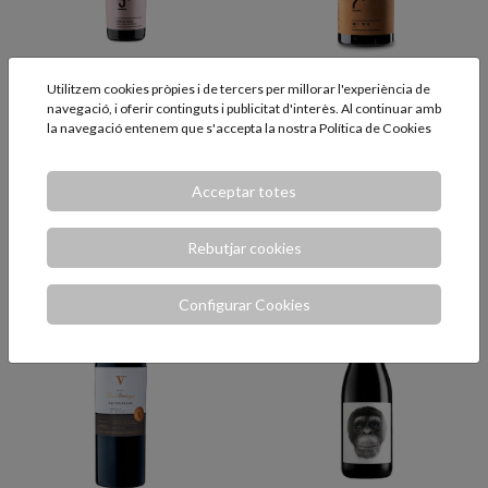
Utilitzem cookies pròpies i de tercers per millorar l'experiència de
Lar de Maía 5º 75cl.
Lar de Maía Autor
navegació, i oferir continguts i publicitat d'interès. Al continuar amb
7º 75cl.
la navegació entenem que s'accepta la nostra
Política de Cookies
Vi natural, sense additius i
mínima intervenció
Vi natural, sense additius i
mínima intervenció
Acceptar totes
14,50 €
31,75 €
AFEGIR
AFEGIR
Rebutjar cookies
Configurar Cookies