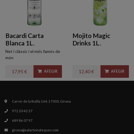
Bacardi Carta
Mojito Magic
Blanca 1L.
Drinks 1L.
Net i clàssic i el més famós de
món
17,95 €
12,40 €
AFEGIR
AFEGIR
Carrer de la Rutlla 164. 17003, Girona
972 20 42 27
689 86 07 97
girona@salartvinoteques.com