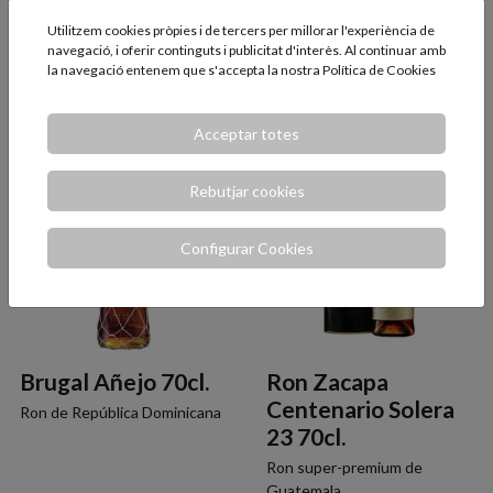
Cacique Añejo 70cl.
Barceló Añejo 70cl.
Utilitzem cookies pròpies i de tercers per millorar l'experiència de
Ron de Veneçuela
Ron de República Dominicana
navegació, i oferir continguts i publicitat d'interès. Al continuar amb
la navegació entenem que s'accepta la nostra
Política de Cookies
14,65 €
16,75 €
AFEGIR
AFEGIR
Acceptar totes
Rebutjar cookies
Configurar Cookies
Brugal Añejo 70cl.
Ron Zacapa
Centenario Solera
Ron de República Dominicana
23 70cl.
Ron super-premium de
Guatemala