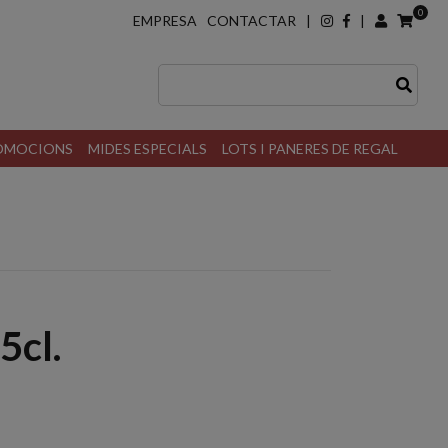
0
EMPRESA
CONTACTAR
|
|
ROMOCIONS
MIDES ESPECIALS
LOTS I PANERES DE REGAL
5cl.