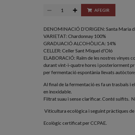
AFEGIR
DENOMINACIÓ D’ORIGEN: Santa Maria d'Ol
VARIETAT: Chardonnay 100%
GRADUACIÓ ALCOHÒLICA: 14%
CELLER: Celler Sant Miquel d'Oló
ELABORACIÓ: Raïm de les nostres vinyes col
durant vint-i-quatre hores i posteriorment pr
per fermentació espontània llevats autòcton
Al final de la fermentació es fa un trasbals i
en inoxidable.
Filtrat suau i sense clarificar. Conté sulfits.
Viticultura ecològica i seguint pràctiques d
Ecològic certificat per CCPAE.