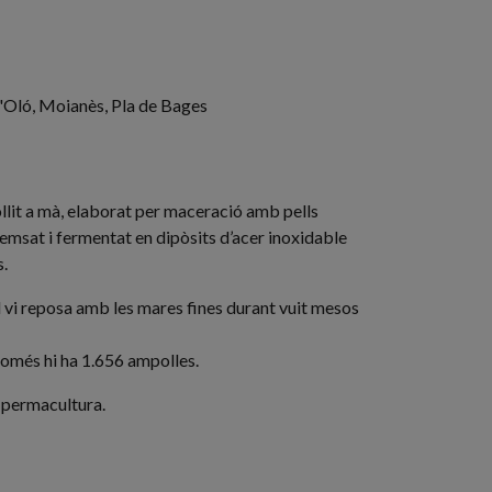
ó, Moianès, Pla de Bages
lit a mà, elaborat per maceració amb pells
emsat i fermentat en dipòsits d’acer inoxidable
s.
 el vi reposa amb les mares fines durant vuit mesos
 Només hi ha 1.656 ampolles.
e permacultura.