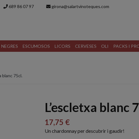
689 86 07 97
girona@salartvinoteques.com
S NEGRES
ESCUMOSOS
LICORS
CERVESES
OLI
PACKS I P
a blanc 75cl.
L’escletxa blanc 7
17,75 €
Un chardonnay per descubrir i gaudir!