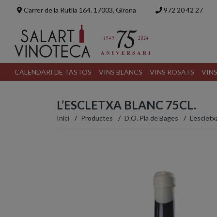
Carrer de la Rutlla 164. 17003, Girona
972 20 42 27
CALENDARI DE TASTOS
VINS BLANCS
VINS ROSATS
VIN
L’ESCLETXA BLANC 75CL.
Inici
Productes
D.O. Pla de Bages
L’escletx