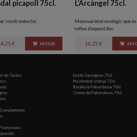
dal picapoll 75cl.
L’Arcàngel 75cl.
ar i molt seductor
Monovarietal ecològic que és 
reflex d’aquest lloc.
4,25 €
16,25 €
AFEGIR
AFEG
ri de Tastos
Exòtic Sauvignon 75cl.
ancs
Noctàmbul criança 75cl.
sats
Ratafia la Pabordessa 70cl.
gres
Crema de Pabordessa 70cl.
sos
i Complements
es
 Promocions
specials