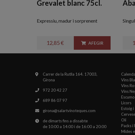
Grevalet blanc 75cl.
Aba
Expressiu, madur i sorprenent
Singul
12,85 €
1
AFEGIR
Carrer de la Rutlla 164. 17003,
Calenda
Girona
Vins Bl
Vins Ro
972 20 42 27
Vins Ne
Escumo
689 86 07 97
Licors
Estoig 
girona@salartvinoteques.com
Cerves
Oli
de dimarts fins a dissabte
Packs i
de 10:00 a 14:00 i de 16:00 a 20:00
Mides e