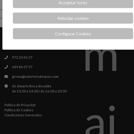
Acceptar totes
1
2
3
4
5
6
7
8
9
10
11
Rebutjar cookies
Configurar Cookies
Carrer de la Rutlla 164. 17003, Girona
972 20 42 27
689 86 07 97
girona@salartvinoteques.com
de dimarts fins a dissabte
de 10:00 a 14:00 i de 16:00 a 20:00
Política de Privacitat
Política de Cookies
Condiciones Generales