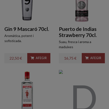
Gin 9 Mascaró 70cl.
Puerto de Indias
Strawberry 70cl.
Aromàtica, potent i
sofisticada.
Suau, fresca i aroma a
maduixes
22,50 €
16,75 €
AFEGIR
AFEGIR