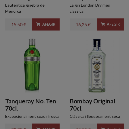
L'autèntica ginebra de
La gin London Dry més
Menorca
classica
15,50 €
16,25 €
AFEGIR
AFEGIR
Tanqueray No. Ten
Bombay Original
70cl.
70cl.
Excepcionalment suau i fresca
Clàssica i lleugerament seca