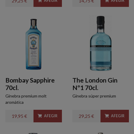
29,25 €
14,75 €
AFEGIR
AFEGIR
Bombay Sapphire
The London Gin
70cl.
Nº1 70cl.
Ginebra premium molt
Ginebra súper premium
aromàtica
19,95 €
29,25 €
AFEGIR
AFEGIR