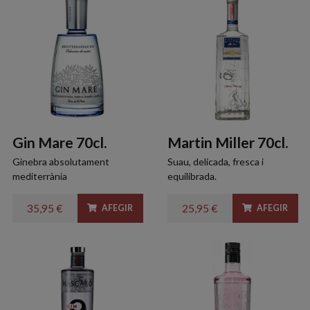
Gin Mare 70cl.
Martin Miller 70cl.
Ginebra absolutament
Suau, delicada, fresca i
mediterrània
equilibrada.
35,95 €
25,95 €
AFEGIR
AFEGIR