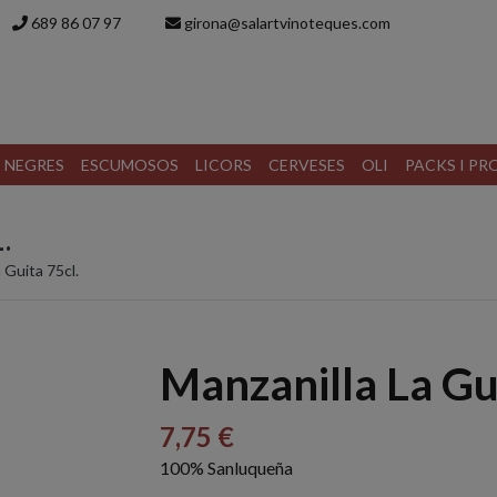
689 86 07 97
girona@salartvinoteques.com
S NEGRES
ESCUMOSOS
LICORS
CERVESES
OLI
PACKS I P
.
 Guita 75cl.
Manzanilla La Gui
7,75 €
100% Sanluqueña