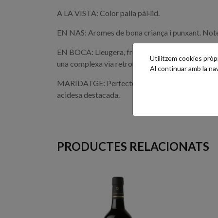
A LA VISTA: Color palla pàl·lid.
EN NAS: Aromes de bona criança i punxant. Notes d
EN BOCA: Lleugera, fresca, aromàtica i punxant, a
Utilitzem cookies pròpie
una complexa via retronasal.
Al continuar amb la n
MARIDATGE: Perfecte per acompanyar qualsevol pla
acidesa destacada.
PRODUCTES RELACIONATS