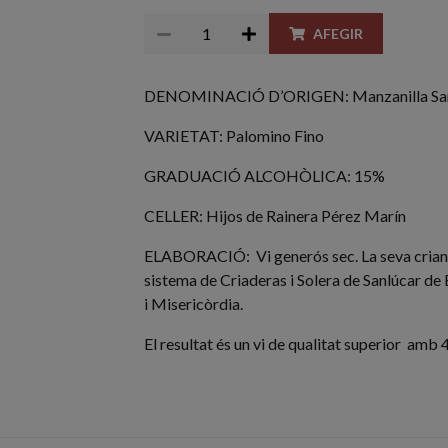
AFEGIR
DENOMINACIÓ D’ORIGEN: Manzanilla Sanlú
VARIETAT: Palomino Fino
GRADUACIÓ ALCOHÒLICA: 15%
CELLER: Hijos de Rainera Pérez Marín
ELABORACIÓ: Vi generós sec. La seva criança
sistema de Criaderas i Solera de Sanlúcar de
i Misericòrdia.
El resultat és un vi de qualitat superior amb 