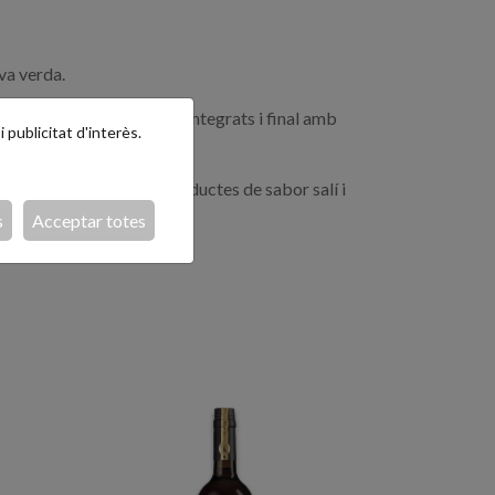
va verda.
ls frescos, aldehids ben integrats i final amb
 publicitat d'interès.
ge de marisc, peix i productes de sabor salí i
s
Acceptar totes