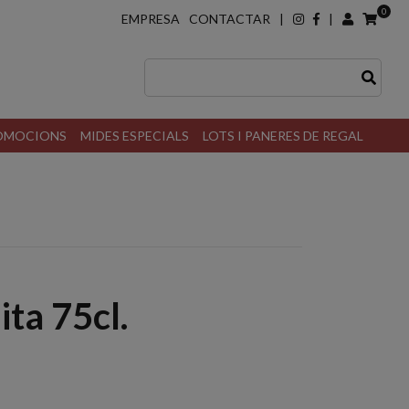
0
EMPRESA
CONTACTAR
|
|
ROMOCIONS
MIDES ESPECIALS
LOTS I PANERES DE REGAL
ta 75cl.