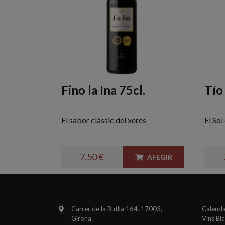
Fino la Ina 75cl.
Tío
El sabor clàssic del xerès
El Sol
7,50 €
AFEGIR
Carrer de la Rutlla 164. 17003,
Calenda
Girona
Vins Bl