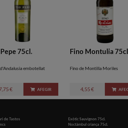
 Pepe 75cl.
Fino Montulia 75cl
 d'Andalusia embotellat
Fino de Montilla Moriles
7,75 €
4,55 €
AFEGIR
AFEG
ri de Tastos
Exòtic Sauvignon 75cl.
ancs
Noctàmbul criança 75cl.