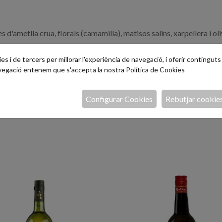
'ametlla crua, florals (camamilla), matisos salins, xarpellera i oli
mb final llarg. Sensacions de bona criança, ametlla, herbacis, cerea
s i de tercers per millorar l'experiència de navegació, i oferir continguts i
avegació entenem que s'accepta la nostra
Política de Cookies
t de pica-pica: pernil, formatges, conserves, patés, etc. Maridat
Configurar Cookies
Rebutjar cookie