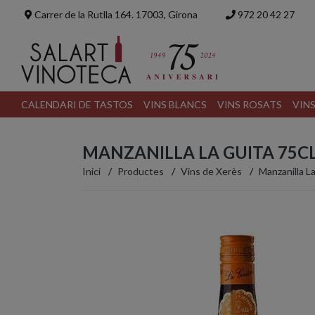
Carrer de la Rutlla 164. 17003, Girona
972 20 42 27
CALENDARI DE TASTOS
VINS BLANCS
VINS ROSATS
VIN
MANZANILLA LA GUITA 75CL
Inici
Productes
Vins de Xerès
Manzanilla La