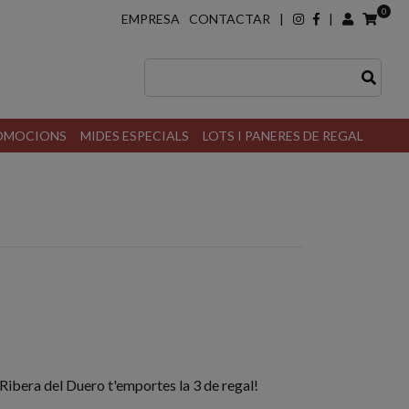
0
EMPRESA
CONTACTAR
|
|
ROMOCIONS
MIDES ESPECIALS
LOTS I PANERES DE REGAL
ibera del Duero t'emportes la 3 de regal!