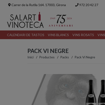
Carrer de la Rutlla 164. 17003, Girona
972 20 42 27
CALENDARI DE TASTOS
VINS BLANCS
VINS ROSATS
VIN
PACK VI NEGRE
Inici
Productes
Packs
Pack Vi Negre