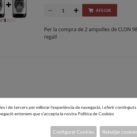
AFEGIR
Per la compra de 2 ampolles de CLON 98
regal!
s i de tercers per millorar l'experiència de navegació, i oferir continguts i
avegació entenem que s'accepta la nostra
Política de Cookies
Configurar Cookies
Rebutjar cookie