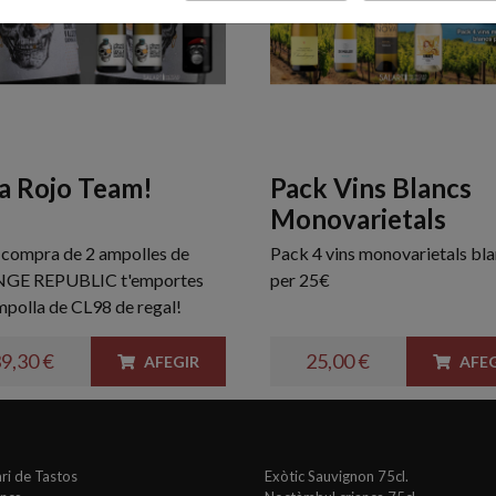
a Rojo Team!
Pack Vins Blancs
Monovarietals
a compra de 2 ampolles de
Pack 4 vins monovarietals bl
GE REPUBLIC t'emportes
per 25€
mpolla de CL98 de regal!
9,30 €
25,00 €
AFEGIR
AFEG
ri de Tastos
Exòtic Sauvignon 75cl.