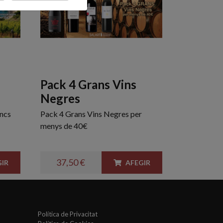
Pack 4 Grans Vins
Negres
ancs
Pack 4 Grans Vins Negres per
menys de 40€
37,50 €
IR
AFEGIR
Política de Privacitat