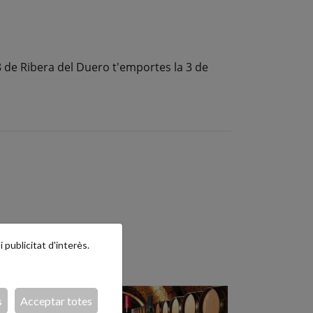
 de Ribera del Duero t'emportes la 3 de
 publicitat d'interès.
s
Acceptar totes