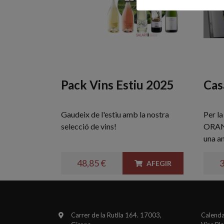
Pack Vins Estiu 2025
Cas
Gaudeix de l'estiu amb la nostra
Per l
selecció de vins!
ORAN
una a
48,85 €
3
AFEGIR
Carrer de la Rutlla 164. 17003,
Calenda