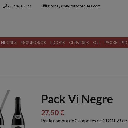
689 86 07 97
girona@salartvinoteques.com
S NEGRES
ESCUMOSOS
LICORS
CERVESES
OLI
PACKS I P
Pack Vi Negre
27,50 €
Per la compra de 2 ampolles de CLON 98 de R