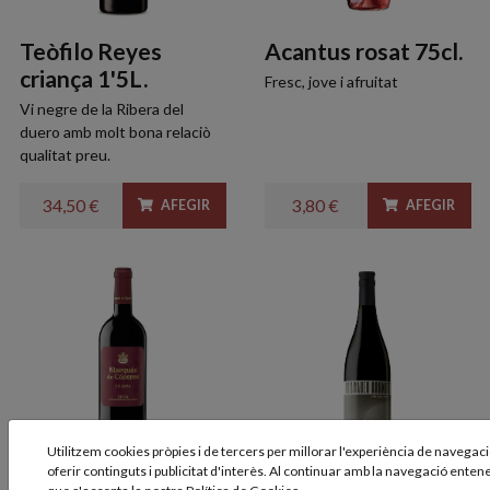
Teòfilo Reyes
Acantus rosat 75cl.
criança 1'5L.
Fresc, jove i afruitat
Vi negre de la Ribera del
duero amb molt bona relaciò
qualitat preu.
34,50 €
3,80 €
AFEGIR
AFEGIR
Utilitzem cookies pròpies i de tercers per millorar l'experiència de navegació
oferir continguts i publicitat d'interès. Al continuar amb la navegació ente