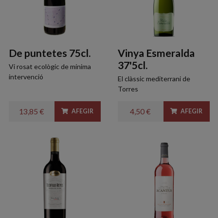
De puntetes 75cl.
Vinya Esmeralda
37'5cl.
Vi rosat ecològic de mínima
intervenció
El clàssic mediterrani de
Torres
13,85 €
4,50 €
AFEGIR
AFEGIR