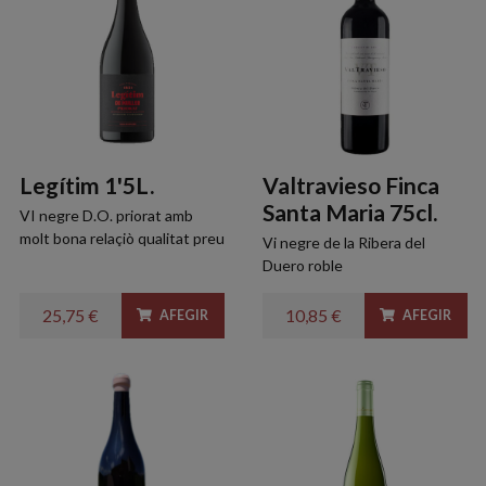
Legítim 1'5L.
Valtravieso Finca
Santa Maria 75cl.
VI negre D.O. priorat amb
molt bona relaçiò qualitat preu
Vi negre de la Ribera del
Duero roble
25,75 €
10,85 €
AFEGIR
AFEGIR