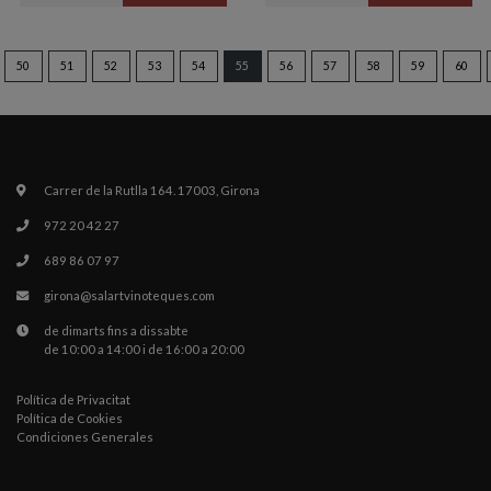
50
51
52
53
54
55
56
57
58
59
60
Carrer de la Rutlla 164. 17003, Girona
972 20 42 27
689 86 07 97
girona@salartvinoteques.com
de dimarts fins a dissabte
de 10:00 a 14:00 i de 16:00 a 20:00
Política de Privacitat
Política de Cookies
Condiciones Generales