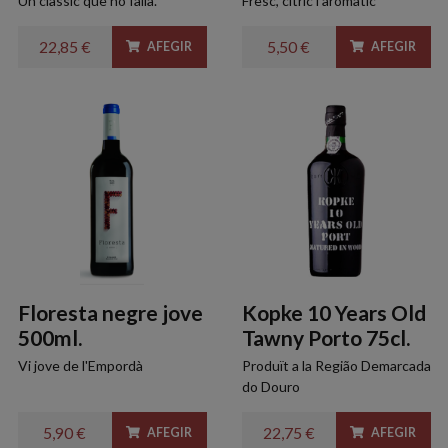
Un clàssic que no falla.
Fresc, cítric i aromàtic
22,85 €
5,50 €
AFEGIR
AFEGIR
Floresta negre jove
Kopke 10 Years Old
500ml.
Tawny Porto 75cl.
Vi jove de l'Empordà
Produït a la Região Demarcada
do Douro
5,90 €
22,75 €
AFEGIR
AFEGIR