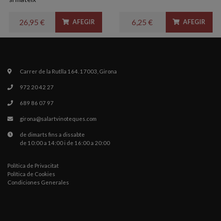
26,95 €
6,25 €
AFEGIR
AFEGIR
Carrer de la Rutlla 164. 17003, Girona
972 20 42 27
689 86 07 97
girona@salartvinoteques.com
de dimarts fins a dissabte
de 10:00 a 14:00 i de 16:00 a 20:00
Política de Privacitat
Política de Cookies
Condiciones Generales