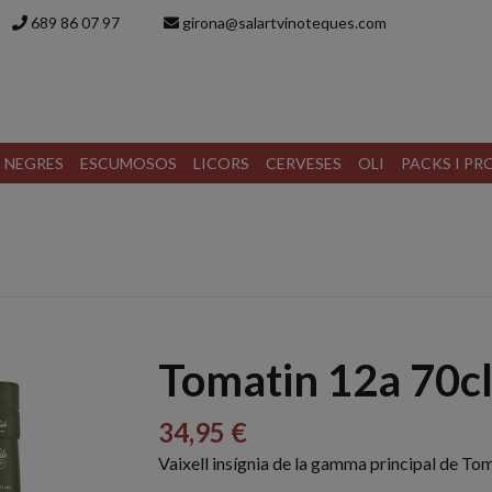
689 86 07 97
girona@salartvinoteques.com
S NEGRES
ESCUMOSOS
LICORS
CERVESES
OLI
PACKS I P
Tomatin 12a 70cl
34,95 €
Vaixell insígnia de la gamma principal de To