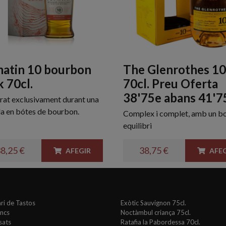
atin 10 bourbon
The Glenrothes 10
k 70cl.
70cl. Preu Oferta
38'75e abans 41'7
at exclusivament durant una
a en bótes de bourbon.
Complex i complet, amb un b
equilibri
8,25 €
38,75 €
AFEGIR
AFEG
ri de Tastos
Exòtic Sauvignon 75cl.
ancs
Noctàmbul criança 75cl.
sats
Ratafia la Pabordessa 70cl.