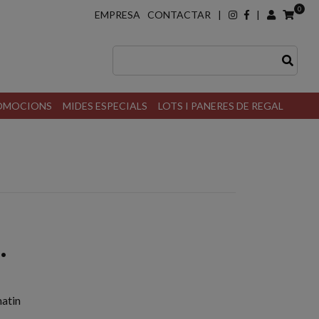
0
EMPRESA
CONTACTAR
|
|
ROMOCIONS
MIDES ESPECIALS
LOTS I PANERES DE REGAL
.
matin