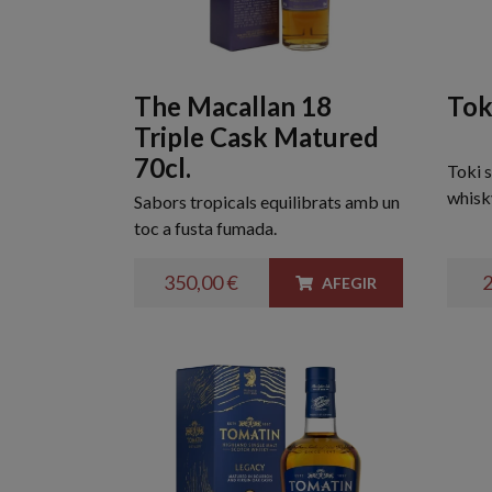
The Macallan 18
Tok
Triple Cask Matured
70cl.
Toki s
whisk
Sabors tropicals equilibrats amb un
toc a fusta fumada.
350,00 €
2
AFEGIR