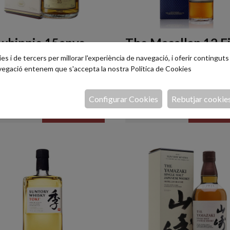
whinnie 15anys
The Macallan 12 F
l.
Oak 70cl.
s i de tercers per millorar l'experiència de navegació, i oferir continguts i
avegació entenem que s'accepta la nostra
Política de Cookies
ls maltes més respectats i
Un Single Malt Whisky plena
cs
desenvolupat i en perfecte equi
Configurar Cookies
Rebutjar cookie
5,50 €
77,95 €
AFEGIR
AFEG