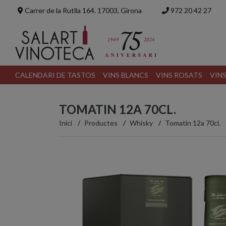
Carrer de la Rutlla 164. 17003, Girona
972 20 42 27
CALENDARI DE TASTOS
VINS BLANCS
VINS ROSATS
VIN
TOMATIN 12A 70CL.
Inici
Productes
Whisky
Tomatin 12a 70cl.