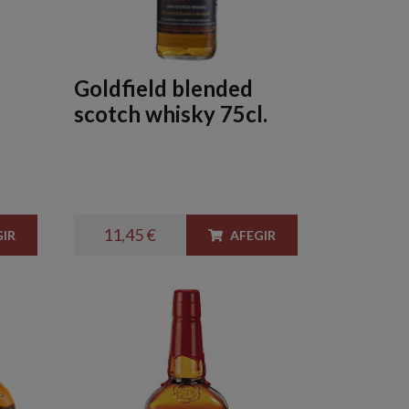
Goldfield blended
scotch whisky 75cl.
11,45 €
IR
AFEGIR