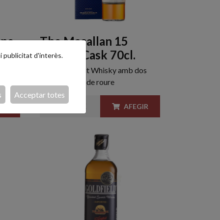
ine
The Macallan 15
Double Cask 70cl.
 publicitat d'interès.
ment
Un Single Malt Whisky amb dos
libri.
tipus de fusta de roure
s
Acceptar totes
225,00 €
IR
AFEGIR