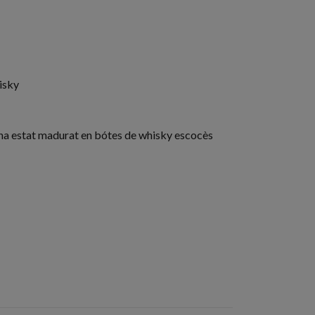
isky
ha estat madurat en bótes de whisky escocès