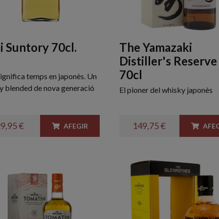
i Suntory 70cl.
The Yamazaki
Distiller's Reserve
70cl
ignifica temps en japonès. Un
y blended de nova generació
El pioner del whisky japonès
9,95 €
149,75 €
AFEGIR
AFEG