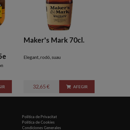
Maker's Mark 70cl.
5e
Elegant, rodó, suau
on
32,65 €
IR
AFEGIR
Política de Privacitat
Política de Cookies
Condiciones Generales