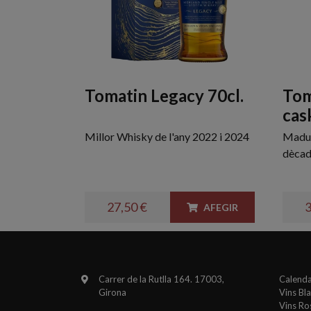
Tomatin Legacy 70cl.
Tom
cas
Millor Whisky de l'any 2022 i 2024
Madur
dècad
27,50 €
3
AFEGIR
Carrer de la Rutlla 164. 17003,
Calenda
Girona
Vins Bl
Vins Ro