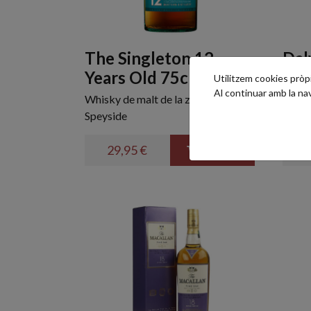
The Singleton 12
Dal
Years Old 75cl
75c
Utilitzem cookies pròpie
Al continuar amb la n
Whisky de malt de la zona de
Un de
Speyside
clàssi
29,95 €
4
AFEGIR