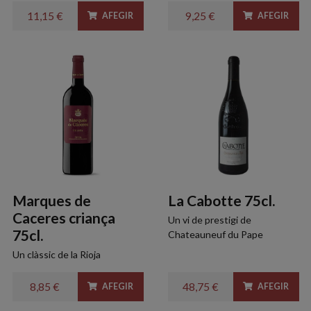
11,15 €
9,25 €
AFEGIR
AFEGIR
Marques de
La Cabotte 75cl.
Caceres criança
Un vi de prestigi de
75cl.
Chateauneuf du Pape
Un clàssic de la Rioja
8,85 €
48,75 €
AFEGIR
AFEGIR