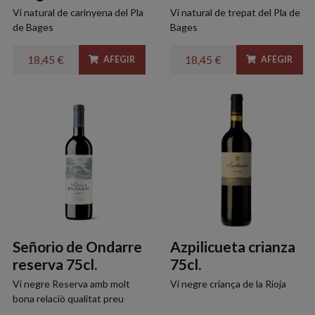
Vi natural de carinyena del Pla
Vi natural de trepat del Pla de
de Bages
Bages
18,45 €
18,45 €
AFEGIR
AFEGIR
Señorio de Ondarre
Azpilicueta crianza
reserva 75cl.
75cl.
Vi negre Reserva amb molt
Vi negre criança de la Rioja
bona relaciò qualitat preu