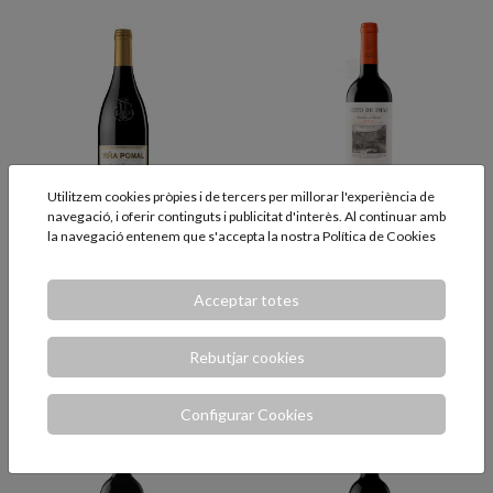
Utilitzem cookies pròpies i de tercers per millorar l'experiència de
navegació, i oferir continguts i publicitat d'interès. Al continuar amb
la navegació entenem que s'accepta la nostra
Política de Cookies
Viña Pomal Reserva
Coto de Imaz
75cl.
Reserva 75cl.
Acceptar totes
Un classic que mai falla.
Un Reserva que no falla mai.
Rebutjar cookies
17,95 €
10,60 €
AFEGIR
AFEGIR
Configurar Cookies