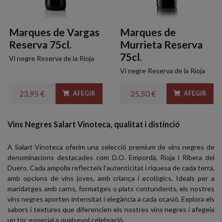
Marques de Vargas
Marques de
Reserva 75cl.
Murrieta Reserva
75cl.
Vi negre Reserva de la Rioja
Vi negre Reserva de la Rioja
23,95 €
25,50 €
AFEGIR
AFEGIR
Vins Negres Salart Vinoteca, qualitat i distinció
A Salart Vinoteca oferim una selecció premium de vins negres de
denominacions destacades com D.O. Empordà, Rioja i Ribera del
Duero. Cada ampolla reflecteix l’autenticitat i riquesa de cada terra,
amb opcions de vins joves, amb criança i ecològics. Ideals per a
maridatges amb carns, formatges o plats contundents, els nostres
vins negres aporten intensitat i elegància a cada ocasió. Explora els
sabors i textures que diferencien els nostres vins negres i afegeix
un toc especial a qualsevol celebració.