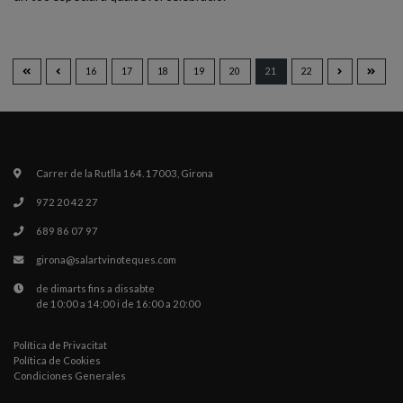
16
17
18
19
20
21
22
Carrer de la Rutlla 164. 17003, Girona
972 20 42 27
689 86 07 97
girona@salartvinoteques.com
de dimarts fins a dissabte
de 10:00 a 14:00 i de 16:00 a 20:00
Política de Privacitat
Política de Cookies
Condiciones Generales