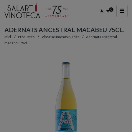
0
ADERNATS ANCESTRAL MACABEU 75CL.
Inici
Productes
Vins Escumosos Blancs
Adernats ancestral
macabeu 75cl.