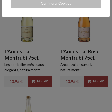
Configurar Cookies
L'Ancestral
L'Ancestral Rosé
Montrubí 75cl.
Montrubí 75cl.
Les bombolles més suaus i
Ancestral de sumoll,
elegants, naturalment!
naturalment!
13,95 €
13,95 €
AFEGIR
AFEGIR