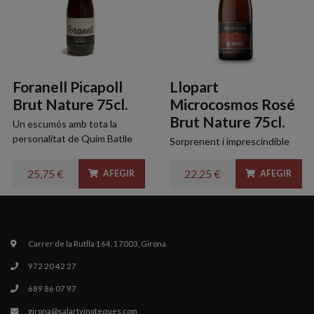
Foranell Picapoll
Llopart
Brut Nature 75cl.
Microcosmos Rosé
Brut Nature 75cl.
Un escumós amb tota la
personalitat de Quim Batlle
Sorprenent i imprescindible
25,75 €
22,25 €
AFEGIR
AFEGIR
Carrer de la Rutlla 164. 17003, Girona
972 20 42 27
689 86 07 97
girona@salartvinoteques.com