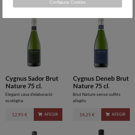
Configurar Cookies
Cygnus Sador Brut
Cygnus Deneb Brut
Nature 75 cl.
Nature 75 cl.
Elegant cava d'elaboració
Brut Nature sense sulfits
ecològica
afegits
12,95 €
14,25 €
AFEGIR
AFEGIR