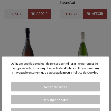
intensitat
10,50 €
10,95 €
AFEGIR
AFEGIR
Utilitzem cookies pròpies i de tercers per millorar l'experiència de
navegació, i oferir continguts i publicitat d'interès. Al continuar amb
la navegació entenem que s'accepta la nostra
Política de Cookies
Panot Gaudí Gran
Cygnus Albireo
Reserva 75cl.
Brut 75 cl.
Acceptar totes
Col·lecció Panot Gaudí Gran
Cava fresc d'agricultura
Reserva
ecològica
Rebutjar cookies
13,95 €
12,50 €
AFEGIR
AFEGIR