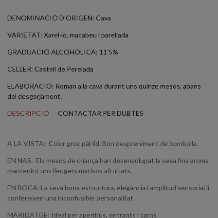
DENOMINACIÓ D’ORIGEN: Cava
VARIETAT: Xarel·lo, macabeu i parellada
GRADUACIÓ ALCOHÒLICA: 11'5%
CELLER: Castell de Perelada
ELABORACIÓ: Roman a la cava durant uns quinze mesos, abans
del desgorjament.
DESCRIPCIÓ
CONTACTAR PER DUBTES
A LA VISTA: Color groc pàl·lid. Bon despreniment de bombolla.
EN NAS: Els mesos de criança han desenvolupat la seva fina aroma
mantenint uns lleugers matisos afruitats.
EN BOCA: La seva bona estructura, elegància i amplitud sensorial li
confereixen una inconfusible personalitat.
MARIDATGE: Ideal per aperitius, entrants i carns