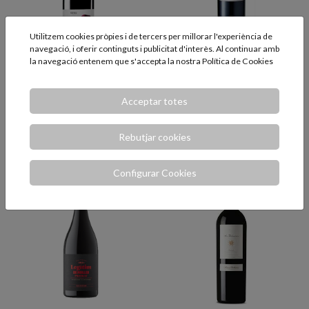
Utilitzem cookies pròpies i de tercers per millorar l'experiència de
navegació, i oferir continguts i publicitat d'interès. Al continuar amb
la navegació entenem que s'accepta la nostra
Política de Cookies
Gotes del Priorat
Les Pusses 75cl.
75cl.
Vi del Priorat amb Merlot
Acceptar totes
Vi negre del Priorat
Rebutjar cookies
18,35 €
14,95 €
AFEGIR
AFEGIR
Configurar Cookies