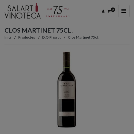
0
CLOS MARTINET 75CL.
Inici
Productes
D.O Priorat
Clos Martinet 75cl.