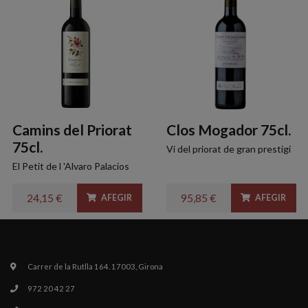
Camins del Priorat
Clos Mogador 75cl.
75cl.
Vi del priorat de gran prestigi
El Petit de l 'Alvaro Palacios
24,15 €
95,85 €
AFEGIR
AFEGIR
Carrer de la Rutlla 164. 17003, Girona
972 20 42 27