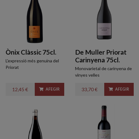
Ònix Clàssic 75cl.
De Muller Priorat
Carinyena 75cl.
L'expressió més genuïna del
Priorat
Monovarietal de carinyena de
vinyes velles
12,45 €
33,70 €
AFEGIR
AFEGIR