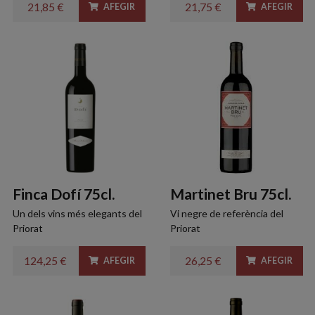
21,85 €
21,75 €
AFEGIR
AFEGIR
Finca Dofí 75cl.
Martinet Bru 75cl.
Un dels vins més elegants del
Vi negre de referència del
Priorat
Priorat
124,25 €
26,25 €
AFEGIR
AFEGIR