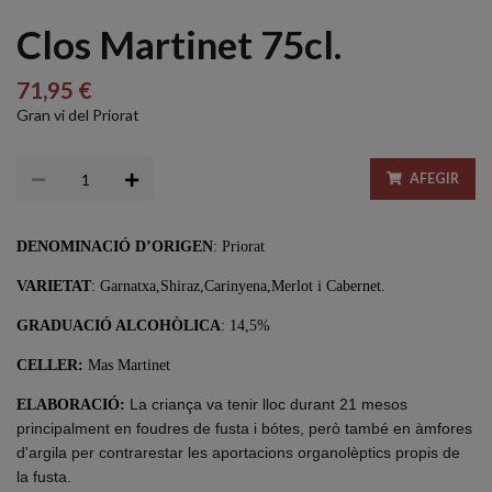
Clos Martinet 75cl.
71,95 €
Gran vi del Priorat
AFEGIR
DENOMINACIÓ D’ORIGEN
: Priorat
VARIETAT
: Garnatxa,Shiraz,Carinyena,Merlot i Cabernet.
GRADUACIÓ ALCOHÒLICA
: 14,5%
CELLER:
Mas Martinet
La criança va tenir lloc durant 21 mesos
ELABORACIÓ:
principalment en foudres de fusta i bótes, però també en àmfores
d'argila per contrarestar les aportacions organolèptics propis de
la fusta.