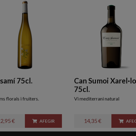
samí 75cl.
Can Sumoi Xarel·l
75cl.
s florals i fruiters.
Vi mediterrani natural
2,95 €
14,35 €
AFEGIR
AFEG