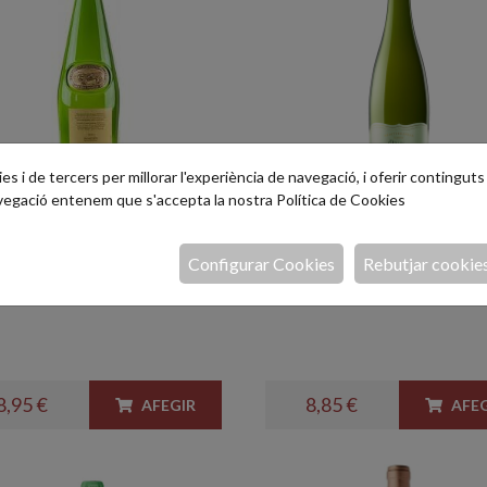
s i de tercers per millorar l'experiència de navegació, i oferir continguts i
avegació entenem que s'accepta la nostra
Política de Cookies
ita d'Espiells blanc
Vinya Esmeralda 75
l.
Configurar Cookies
Rebutjar cookie
àssic del Penedès
El clàssic mediterrani de Torr
8,95 €
8,85 €
AFEGIR
AFEG