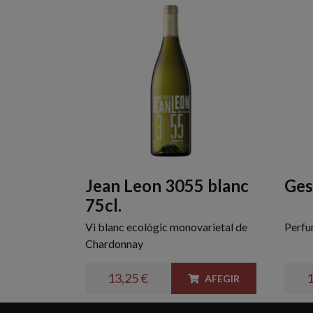
Jean Leon 3055 blanc
Ges
75cl.
Vi blanc ecològic monovarietal de
Perfum
Chardonnay
13,25 €
1
AFEGIR