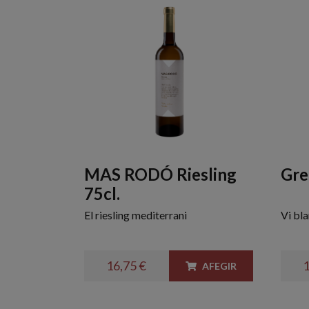
MAS RODÓ Riesling
Gre
75cl.
El riesling mediterrani
Vi bl
16,75 €
1
AFEGIR