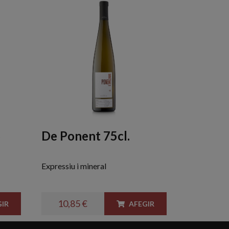
o
De Ponent 75cl.
Expressiu i mineral
10,85 €
IR
AFEGIR