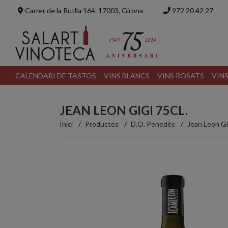
Carrer de la Rutlla 164. 17003, Girona
972 20 42 27
CALENDARI DE TASTOS
VINS BLANCS
VINS ROSATS
VIN
JEAN LEON GIGI 75CL.
Inici
Productes
D.O. Penedès
Jean Leon Gig