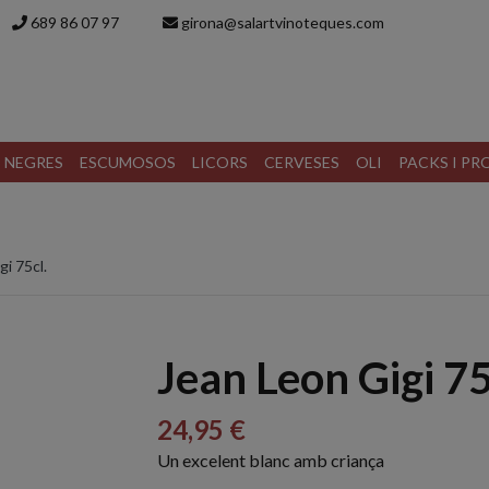
689 86 07 97
girona@salartvinoteques.com
S NEGRES
ESCUMOSOS
LICORS
CERVESES
OLI
PACKS I P
i 75cl.
Jean Leon Gigi 75
24,95 €
Un excelent blanc amb criança