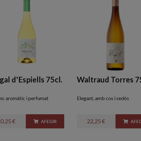
gal d'Espiells 75cl.
Waltraud Torres 75
anc aromàtic i perfumat
Elegant, amb cos i sedós
0,25 €
22,25 €
AFEGIR
AFEG