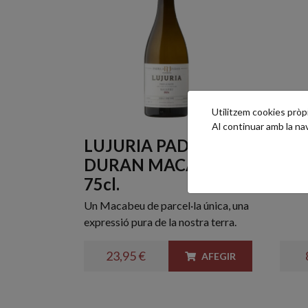
Utilitzem cookies pròpie
Al continuar amb la n
LUJURIA PADILLA
Erm
DURAN MACABEU
75c
75cl.
Un cl
Un Macabeu de parcel·la única, una
expressió pura de la nostra terra.
23,95 €
AFEGIR