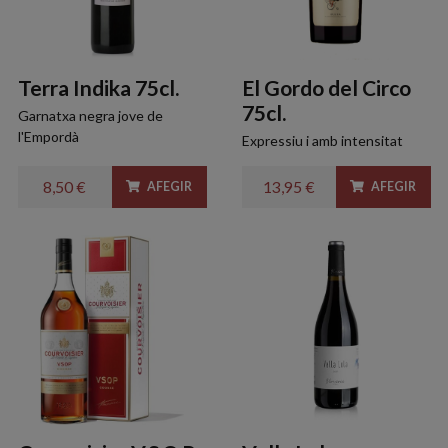
Terra Indika 75cl.
El Gordo del Circo
75cl.
Garnatxa negra jove de
l'Empordà
Expressiu i amb intensitat
8,50 €
13,95 €
AFEGIR
AFEGIR