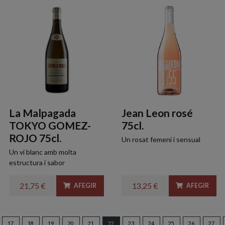
La Malpagada
Jean Leon rosé
TOKYO GOMEZ-
75cl.
ROJO 75cl.
Un rosat femení i sensual
Un vi blanc amb molta
estructura i sabor
21,75 €
13,25 €
AFEGIR
AFEGIR
17
18
19
20
21
22
23
24
25
26
27