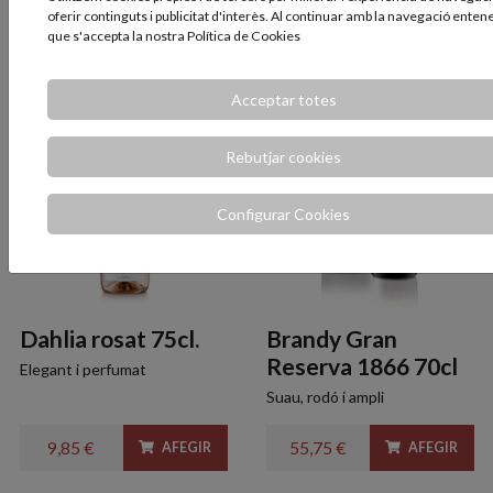
oferir continguts i publicitat d'interès. Al continuar amb la navegació ente
que s'accepta la nostra
Política de Cookies
25,50 €
7,95 €
AFEGIR
AFEGIR
Acceptar totes
Rebutjar cookies
Configurar Cookies
Dahlia rosat 75cl.
Brandy Gran
Reserva 1866 70cl
Elegant i perfumat
Suau, rodó i ampli
9,85 €
55,75 €
AFEGIR
AFEGIR