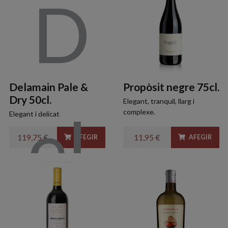
Delamain Pale &
Propòsit negre 75cl.
Dry 50cl.
Elegant, tranquil, llarg i
complexe.
Elegant i delicat
119,75 €
11,95 €
AFEGIR
AFEGIR