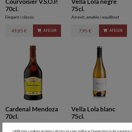
Courvoisier V.S.O.P.
Vella Lola negre
70cl.
75cl.
Elegant i clàssic
Atrevit, amable i equilibrat
49,85 €
7,95 €
AFEGIR
AFEGIR
Cardenal Mendoza
Vella Lola blanc
70cl.
75cl.
Vellesa, qualitat i història
Jove, directe, aromàtic i molt
expressiu
Utilitzem cookies pròpies i de tercers per millorar l'experiència de navegació