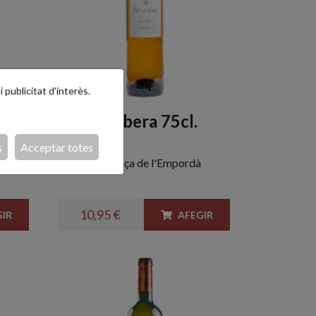
 publicitat d'interès.
l.
Flor d'Albera 75cl.
s
Acceptar totes
pordà
Blanc en criança de l'Empordà
10,95 €
IR
AFEGIR