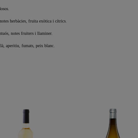
dosos.
otes herbàcies, fruita exòtica i cítrics.
ntuós, notes fruiters i llaminer.
là, aperitiu, fumats, peix blanc.