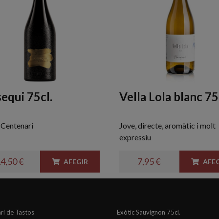
equi 75cl.
Vella Lola blanc 75
 Centenari
Jove, directe, aromàtic i molt
expressiu
4,50 €
7,95 €
AFEGIR
AFEG
ri de Tastos
Exòtic Sauvignon 75cl.