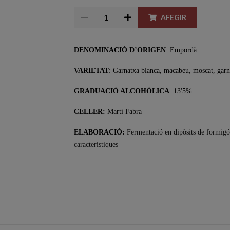
AFEGIR
DENOMINACIÓ D’ORIGEN
: Empordà
VARIETAT
:
Garnatxa blanca, macabeu, moscat, garn
GRADUACIÓ ALCOHÒLICA
: 13'5%
CELLER:
Martí Fabra
ELABORACIÓ:
Fermentació en dipòsits de formigó 
característiques