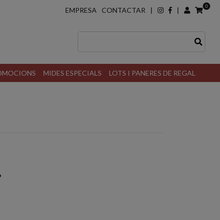
0
EMPRESA
CONTACTAR
|
|
ROMOCIONS
MIDES ESPECIALS
LOTS I PANERES DE REGAL
.