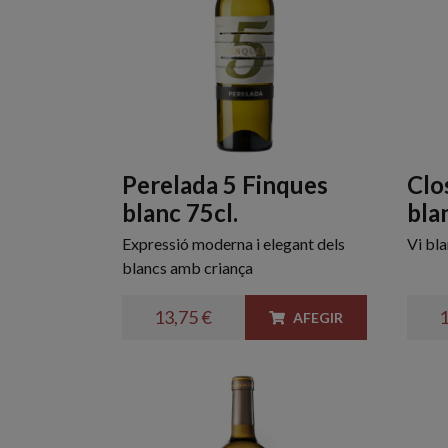
Perelada 5 Finques
Clo
blanc 75cl.
bla
Expressió moderna i elegant dels
Vi bl
blancs amb criança
13,75 €
1
AFEGIR