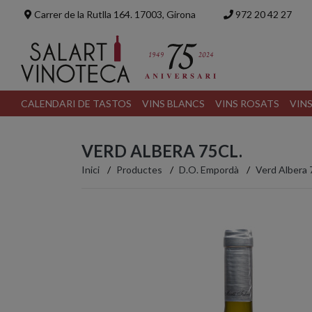
Carrer de la Rutlla 164. 17003, Girona
972 20 42 27
CALENDARI DE TASTOS
VINS BLANCS
VINS ROSATS
VIN
VERD ALBERA 75CL.
Inici
Productes
D.O. Empordà
Verd Albera 