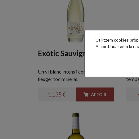
Utilitzem cookies pròpie
Al continuar amb la n
Exòtic Sauvignon 75cl.
Xer
Un vi blanc intens i complex, amb un
Vi jov
lleuger toc mineral.
tempe
11,35 €
AFEGIR