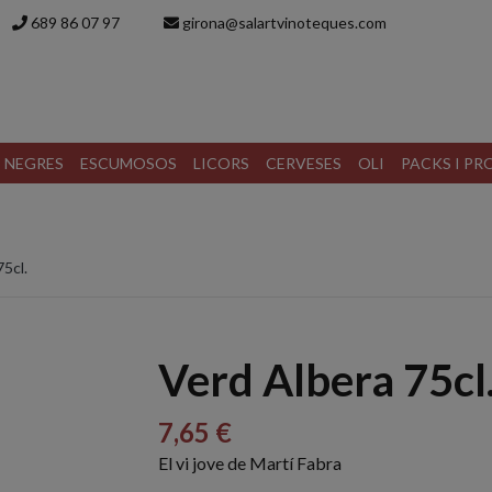
689 86 07 97
girona@salartvinoteques.com
S NEGRES
ESCUMOSOS
LICORS
CERVESES
OLI
PACKS I P
75cl.
Verd Albera 75cl
7,65 €
El vi jove de Martí Fabra