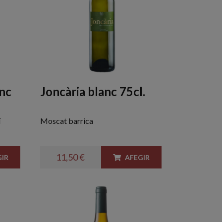
anc
Joncària blanc 75cl.
í
Moscat barrica
11,50 €
IR
AFEGIR