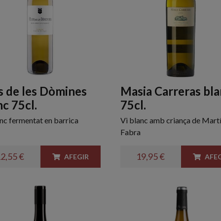
s de les Dòmines
Masia Carreras bl
nc 75cl.
75cl.
anc fermentat en barrica
Vi blanc amb criança de Mart
Fabra
2,55 €
19,95 €
AFEGIR
AFEG