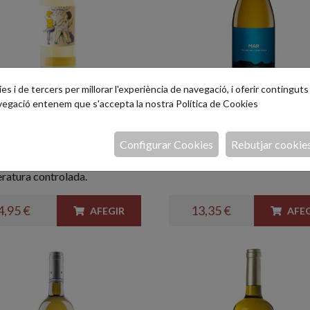
s i de tercers per millorar l'experiència de navegació, i oferir continguts i
avegació entenem que s'accepta la nostra
Política de Cookies
rameca Blanc 75cl.
MAR Mas Oller 75c
Configurar Cookies
Rebutjar cookie
e fresc fermentat a
Expressió aromàtica de l'Em
ratura controlada.
4,95 €
13,35 €
AFEGIR
AFEG