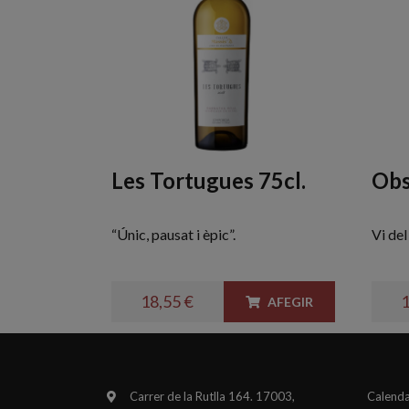
Les Tortugues 75cl.
Obs
“Únic, pausat i èpic”.
Vi del
18,55 €
1
AFEGIR
Carrer de la Rutlla 164. 17003,
Calenda