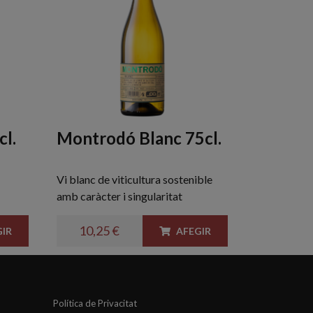
cl.
Montrodó Blanc 75cl.
Vi blanc de viticultura sostenible
amb caràcter i singularitat
10,25 €
IR
AFEGIR
Política de Privacitat